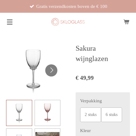
Gratis verzendkosten boven de € 100
Ga
direct
naar
de
hoofdinhoud
Sakura
wijnglazen
€ 49,99
Verpakking
2 stuks
6 stuks
Kleur