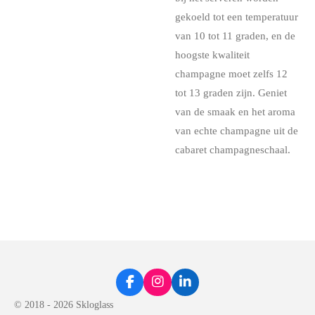
gekoeld tot een temperatuur
van 10 tot 11 graden, en de
hoogste kwaliteit
champagne moet zelfs 12
tot 13 graden zijn. Geniet
van de smaak en het aroma
van echte champagne uit de
cabaret champagneschaal.
F
I
L
a
n
i
© 2018 - 2026 Skloglass
c
s
n