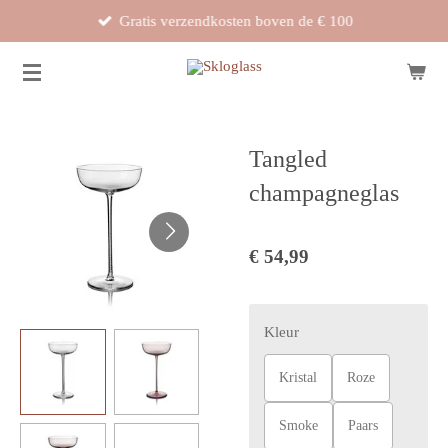
Gratis verzendkosten boven de € 100
Ga
direct
naar
de
hoofdinhoud
Tangled
champagneglas
€ 54,99
Kleur
Kristal
Roze
Smoke
Paars