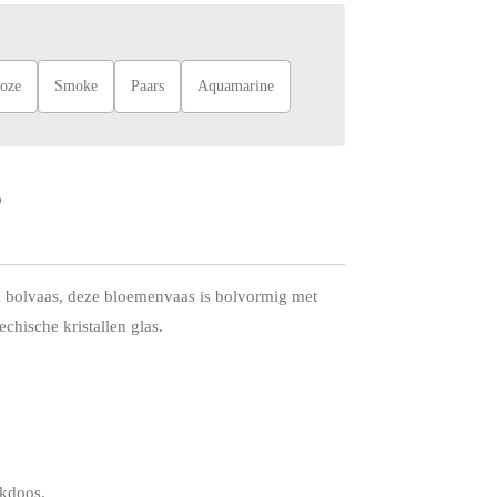
oze
Smoke
Paars
Aquamarine
a bolvaas, deze bloemenvaas is bolvormig met
chische kristallen glas.
nkdoos.