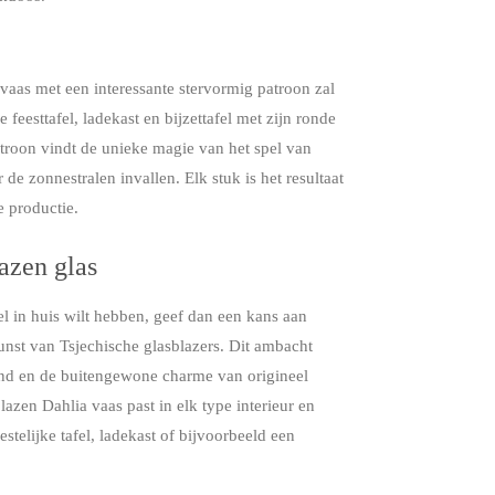
aas met een interessante stervormig patroon zal
 feesttafel, ladekast en bijzettafel met zijn ronde
troon vindt de unieke magie van het spel van
de zonnestralen invallen. Elk stuk is het resultaat
 productie.
azen glas
l in huis wilt hebben, geef dan een kans aan
unst van Tsjechische glasblazers. Dit ambacht
 land en de buitengewone charme van origineel
zen Dahlia vaas past in elk type interieur en
eestelijke tafel, ladekast of bijvoorbeeld een