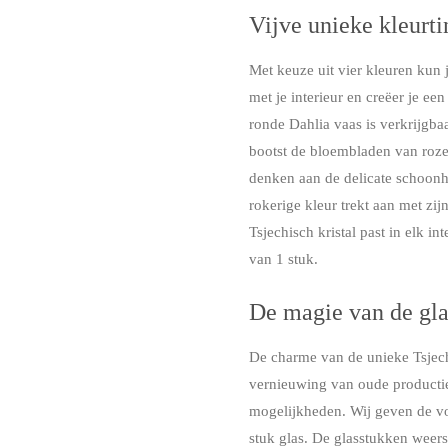
Vijve unieke kleurti
Met keuze uit vier kleuren kun 
met je interieur en creëer je ee
ronde Dahlia vaas is verkrijgba
bootst de bloembladen van roze
denken aan de delicate schoonhe
rokerige kleur trekt aan met zi
Tsjechisch kristal past in elk i
van 1 stuk.
De magie van de gla
De charme van de unieke Tsjechis
vernieuwing van oude producti
mogelijkheden. Wij geven de v
stuk glas. De glasstukken weers