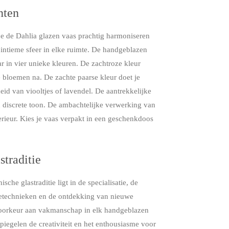
nten
je de Dahlia glazen vaas prachtig harmoniseren
n intieme sfeer in elke ruimte. De handgeblazen
ar in vier unieke kleuren. De zachtroze kleur
 bloemen na. De zachte paarse kleur doet je
id van viooltjes of lavendel. De aantrekkelijke
jn discrete toon. De ambachtelijke verwerking van
nterieur. Kies je vaas verpakt in een geschenkdoos
straditie
che glastraditie ligt in de specialisatie, de
etechnieken en de ontdekking van nieuwe
oorkeur aan vakmanschap in elk handgeblazen
piegelen de creativiteit en het enthousiasme voor