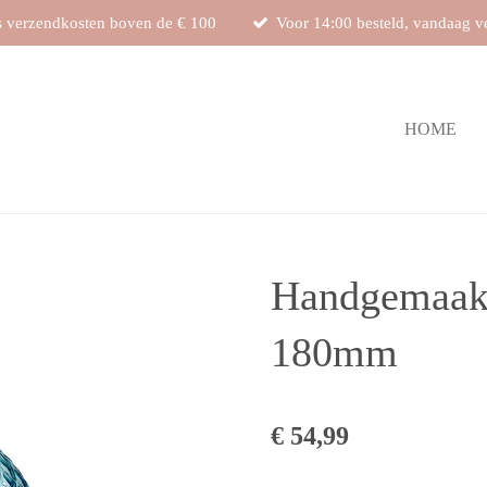
s verzendkosten boven de € 100
Voor 14:00 besteld, vandaag v
HOME
Handgemaakt
180mm
€ 54,99