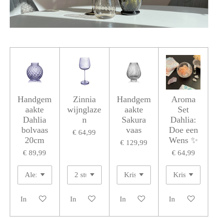
Handgem
Zinnia
Handgem
Aroma
aakte
wijnglaze
aakte
Set
Dahlia
n
Sakura
Dahlia:
bolvaas
vaas
Doe een
€ 64,99
20cm
Wens ✨
€ 129,99
€ 89,99
€ 64,99
In winkelwagen
In winkelwagen
In winkelwagen
In winkelwagen